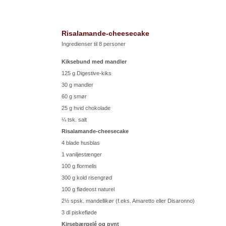
Risalamande-cheesecake
Ingredienser til 8 personer
Kiksebund med mandler
125 g Digestive-kiks
30 g mandler
60 g smør
25 g hvid chokolade
¼ tsk. salt
Risalamande-cheesecake
4 blade husblas
1 vaniljestænger
100 g flormelis
300 g kold risengrød
100 g flødeost naturel
2½ spsk. mandellikør (f.eks. Amaretto eller Disaronno)
3 dl piskefløde
Kirsebærgelé og pynt