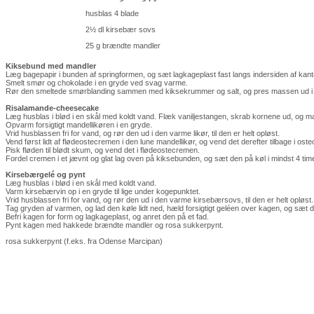
husblas 4 blade
2½ dl kirsebær sovs
25 g brændte mandler
Kiksebund med mandler
Læg bagepapir i bunden af springformen, og sæt lagkageplast fast langs indersiden af kant
Smelt smør og chokolade i en gryde ved svag varme.
Rør den smeltede smørblanding sammen med kiksekrummer og salt, og pres massen ud i b
Risalamande-cheesecake
Læg husblas i blød i en skål med koldt vand. Flæk vaniljestangen, skrab kornene ud, og m
Opvarm forsigtigt mandellikøren i en gryde.
Vrid husblassen fri for vand, og rør den ud i den varme likør, til den er helt opløst.
Vend først lidt af flødeostecremen i den lune mandellikør, og vend det derefter tilbage i ost
Pisk fløden til blødt skum, og vend det i flødeostecremen.
Fordel cremen i et jævnt og glat lag oven på kiksebunden, og sæt den på køl i mindst 4 time
Kirsebærgelé og pynt
Læg husblas i blød i en skål med koldt vand.
Varm kirsebærvin op i en gryde til lige under kogepunktet.
Vrid husblassen fri for vand, og rør den ud i den varme kirsebærsovs, til den er helt opløst.
Tag gryden af varmen, og lad den køle lidt ned, hæld forsigtigt geléen over kagen, og sæt den
Befri kagen for form og lagkageplast, og anret den på et fad.
Pynt kagen med hakkede brændte mandler og rosa sukkerpynt.
rosa sukkerpynt (f.eks. fra Odense Marcipan)